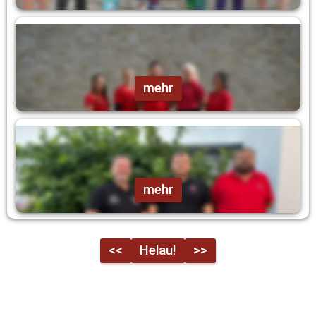
Aktive Helfer
mehr
Technik Team
mehr
<<
Helau!
>>