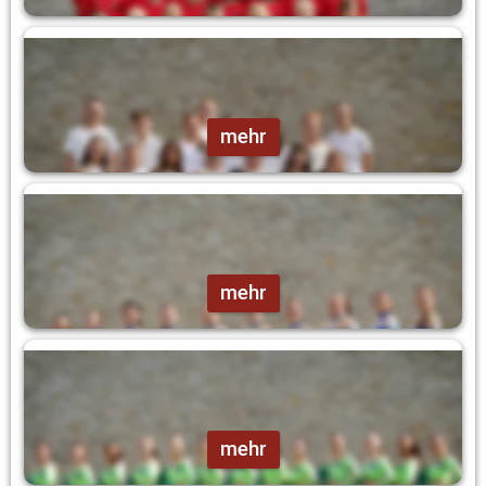
Starlights
mehr
Juniorengarde
mehr
Prinzengarde
mehr