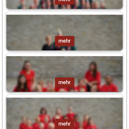
Kinder-Elferrat
mehr
Tanzzwerge
mehr
Purzelgarde
mehr