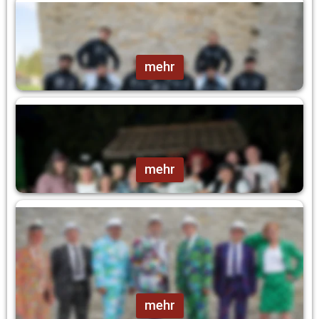
Männerballett
mehr
Rapunzelrapper
mehr
Kehlbergsinger
mehr