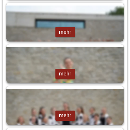
JUPRI-Garde
mehr
Tanzmariechen
mehr
Showtanz
mehr