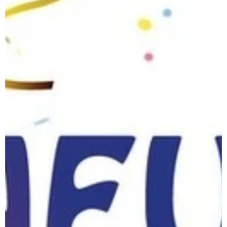
gemeinsam mit euch! @11er.ro28
@prinzengarde.rottendorf
@showtanzrottendorf
@mb_rottendorf
#karnevalsgesellschaft
#vereinsleben