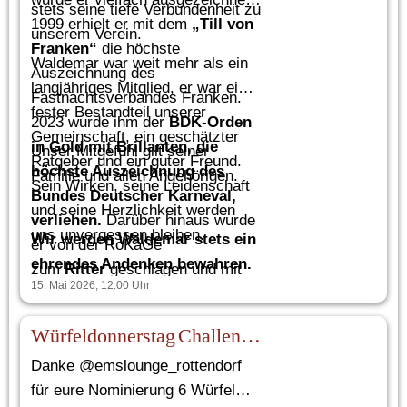
stets seine tiefe Verbundenheit zu
1999 erhielt er mit dem
„Till von
unserem Verein.
Franken“
die höchste
Waldemar war weit mehr als ein
Auszeichnung des
langjähriges Mitglied, er war ein
Fastnachtsverbandes Franken.
fester Bestandteil unserer
2023 wurde ihm der
BDK-Orden
Gemeinschaft, ein geschätzter
in Gold mit Brillanten, die
Unser Mitgefühl gilt seiner
Ratgeber und ein guter Freund.
höchste Auszeichnung des
Familie und allen Angehörigen.
Sein Wirken, seine Leidenschaft
Bundes Deutscher Karneval,
und seine Herzlichkeit werden
verliehen.
Darüber hinaus wurde
uns unvergessen bleiben.
Wir werden Waldemar stets ein
er von der RoKaGe
ehrendes Andenken bewahren.
zum
Ritter
geschlagen und mit
15. Mai 2026, 12:00
Uhr
der
Ehrennadel
unseres
Vereins
ausgezeichnet.
Würfeldonnerstag Challenge 🎲
Danke @emslounge_rottendorf
für eure Nominierung 6 Würfel