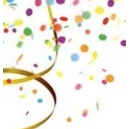
Erfahrungen sammeln konnte.
Darüber hinaus gab es weitere
Veränderungen innerhalb unseres
Präsidiums. Alle
Präsidiumsmitglieder sowie ihre
jeweiligen Tätigkeiten findet ihr
auf unserer Homepage, den Link
zur Homepage findet ihr in
unserer Bio. Wir bedanken uns
von Herzen bei unserem
bisherigen Präsidium für die
jahrelange närrische Arbeit und
das Engagement. Gleichzeitig
freuen wir uns auf die
Zusammenarbeit mit unserem
neuen Präsidium und auf viele
weitere erfolgreiche Sessions